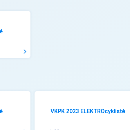
é
é
VKPK 2023 ELEKTROcyklisté