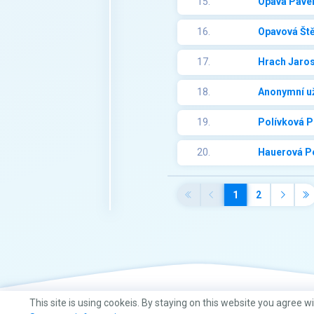
15.
Opava Pave
16.
Opavová Št
17.
Hrach Jaros
18.
Anonymní už
19.
Polívková P
20.
Hauerová P
1
2
This site is using cookeis. By staying on this website you agree w