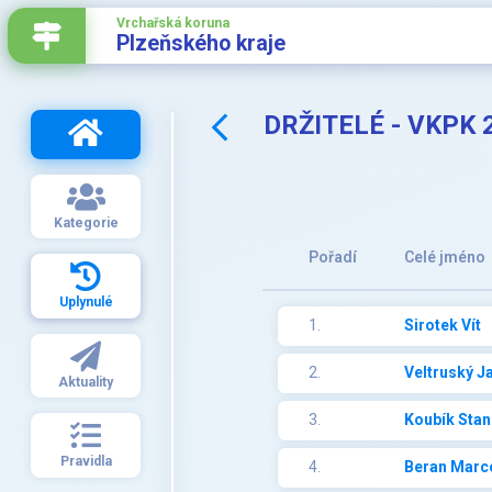
Vrchařská koruna
Plzeňského kraje
DRŽITELÉ - VKPK 
Kategorie
Pořadí
Celé jméno
Uplynulé
1.
Sirotek Vít
2.
Veltruský J
Aktuality
3.
Koubík Stan
Pravidla
4.
Beran Marc