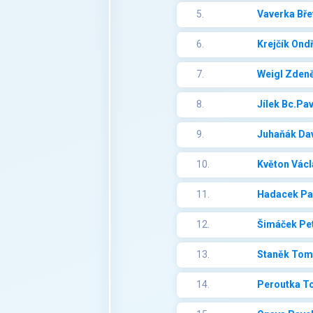
5.
Vaverka Bře
6.
Krejčík Ondř
7.
Weigl Zden
8.
Jílek Bc.Pav
9.
Juhaňák Da
10.
Květon Václ
11.
Hadacek Pa
12.
Šimáček Pe
13.
Staněk Tom
14.
Peroutka T