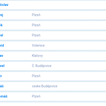
tislav
ej
Plzeň
ěk
Plzeň
el
Plzeň
vid
Volenice
av
Klatovy
vel
Č. Budějovice
tr
Plzeň
áš
ceske Budějovice
omáš
Plzeň