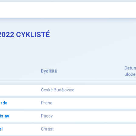
2022 CYKLISTÉ
Datu
Bydliště
ulože
České Budějovice
arda
Praha
islav
Pacov
el
Chrást