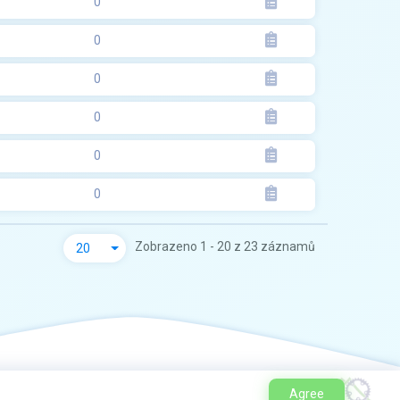
0
0
0
0
0
0
Zobrazeno 1 - 20 z 23 záznamů
20
Agree