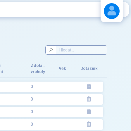
Stáhnout návod
m
Zdolané
Věk
Dotazník
ní
vrcholy
0
0
0
0