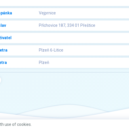
l
ěpánka
Vejprnice
lav
Příchovice 187, 334 01 Přeštice
ivatel
etra
Plzeň 6-Litice
etra
Plzeň
ith use of cookies.