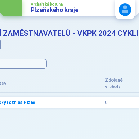
Vrchařská koruna
Plzeňského kraje
 ZAMĚSTNAVATELŮ - VKPK 2024 CYKL
Stáhnout návod
Zdolané
zev
vrcholy
ký rozhlas Plzeň
0