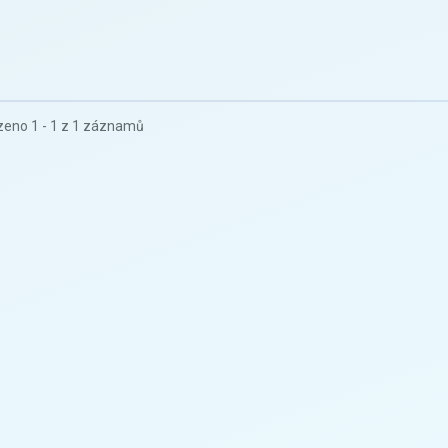
eno 1 - 1 z 1 záznamů