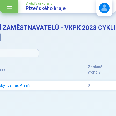
Vrchařská koruna
Plzeňského kraje
 ZAMĚSTNAVATELŮ - VKPK 2023 CYKL
Stáhnout návod
Zdolané
zev
vrcholy
ký rozhlas Plzeň
0