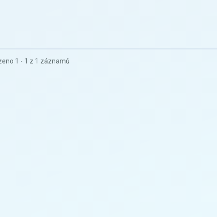
eno 1 - 1 z 1 záznamů