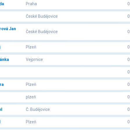
da
Praha
0
České Budějovice
0
rová Jan
České Budějovice
0
j
Plzeň
0
ánka
Vejprnice
0
0
ra
Plzeň
0
plzeň
0
l
Č. Budějovice
0
l
Plzeň
0