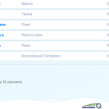
v
Klatovy
0
Tlučná
0
ana
Plzeň
0
tra
Plzeň 6-Litice
0
a
Plzeň
0
Rožmitál pod Třemšínem
0
 z 33 záznamů