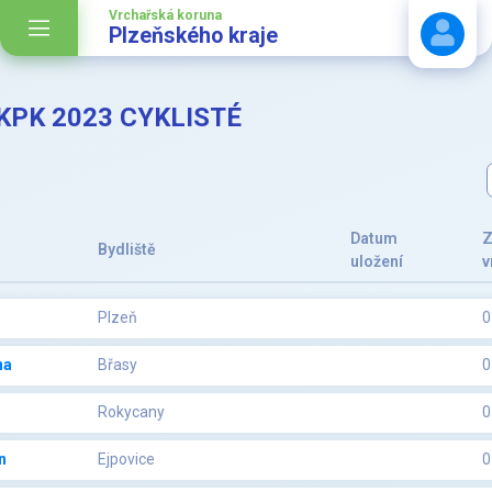
Vrchařská koruna
Plzeňského kraje
VKPK 2023 CYKLISTÉ
Stáhnout návod
Datum
Z
Bydliště
uložení
v
Plzeň
0
na
Břasy
0
Rokycany
0
n
Ejpovice
0