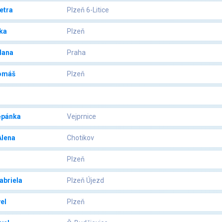
etra
Plzeň 6-Litice
ka
Plzeň
Hana
Praha
omáš
Plzeň
l
ěpánka
Vejprnice
lena
Chotikov
Plzeň
abriela
Plzeň Újezd
el
Plzeň