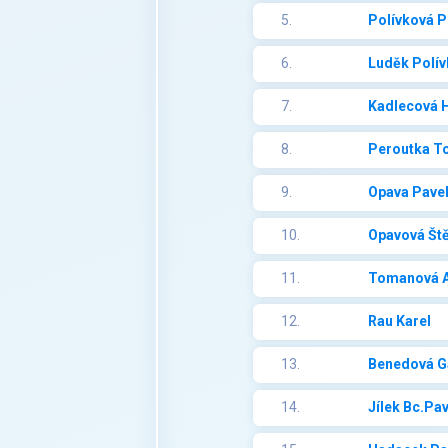
5.
Polívková P
6.
Luděk Polív
7.
Kadlecová 
8.
Peroutka T
9.
Opava Pave
10.
Opavová Št
11.
Tomanová A
12.
Rau Karel
13.
Benedová G
14.
Jílek Bc.Pav