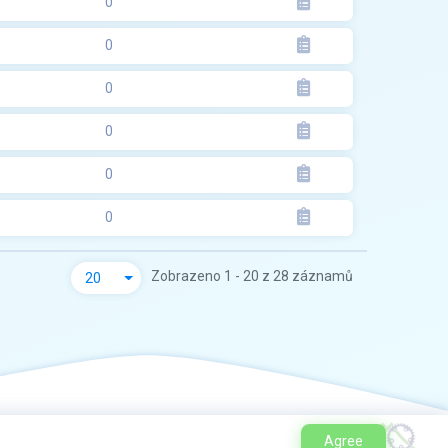
0
0
0
0
0
0
Zobrazeno 1 - 20 z 28 záznamů
20
Agree