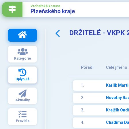
Vrchařská koruna
Plzeňského kraje
DRŽITELÉ - VKPK 
Kategorie
Pořadí
Celé jméno
Uplynulé
1.
Karlík Marti
2.
Novotný Ra
Aktuality
3.
Krejčík Ondř
Pravidla
4.
Chadima Da