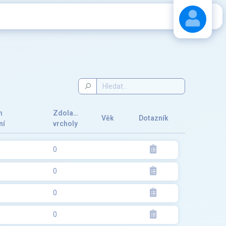
Stáhnout návod
m
Zdolané
Věk
Dotazník
ní
vrcholy
0
0
0
0