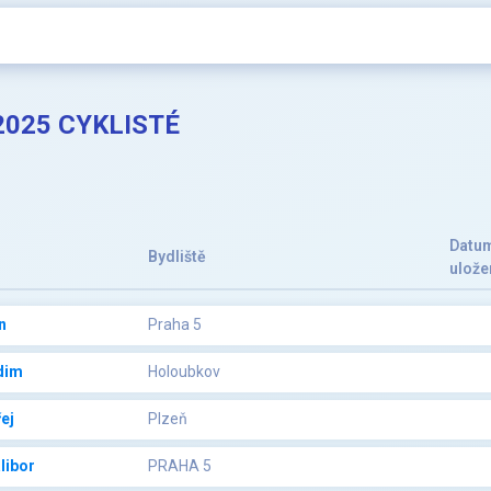
2025 CYKLISTÉ
Datu
Bydliště
ulože
n
Praha 5
dim
Holoubkov
ej
Plzeň
libor
PRAHA 5