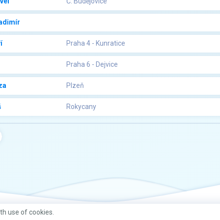
vel
Č. Budějovice
adimír
í
Praha 4 - Kunratice
Praha 6 - Dejvice
za
Plzeň
š
Rokycany
ith use of cookies.