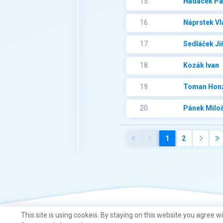
15.
Hadacek Pa
16.
Náprstek Vl
17.
Sedláček Jiř
18.
Kozák Ivan
19.
Toman Hon
20.
Pánek Milo
1
2
This site is using cookeis. By staying on this website you agree w