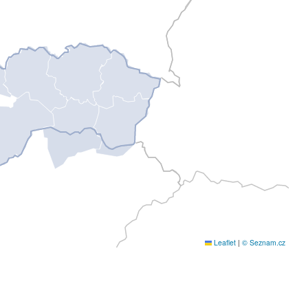
Leaflet
|
© Seznam.cz