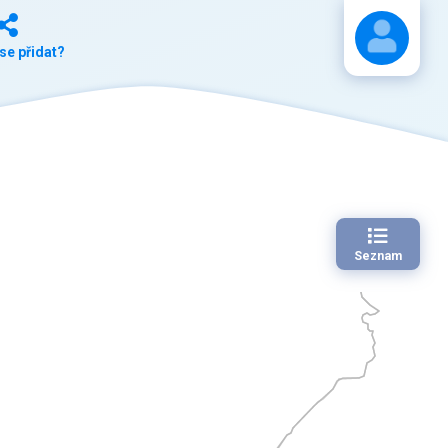
se přidat?
Stáhnout návod
Seznam