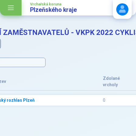
Vrchařská koruna
Plzeňského kraje
 ZAMĚSTNAVATELŮ - VKPK 2022 CYKL
Stáhnout návod
Zdolané
zev
vrcholy
ký rozhlas Plzeň
0