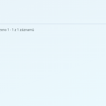
eno 1 - 1 z 1 záznamů