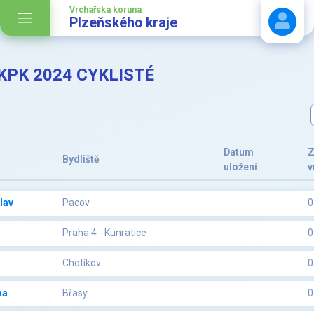
Vrchařská koruna
Plzeňského kraje
VKPK 2024 CYKLISTÉ
Stáhnout návod
Datum
Z
Bydliště
uložení
v
lav
Pacov
0
Praha 4 - Kunratice
0
Chotíkov
0
na
Břasy
0