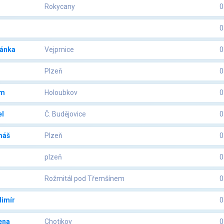
Rokycany
0
0
ánka
Vejprnice
0
Plzeň
0
im
Holoubkov
0
l
Č. Budějovice
0
máš
Plzeň
0
plzeň
0
Rožmitál pod Třemšínem
0
dimír
0
ena
Chotikov
0