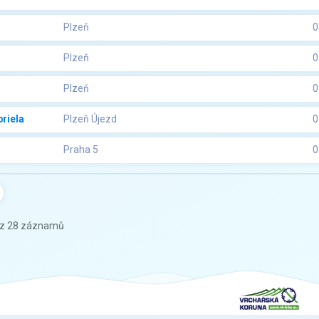
Plzeň
0
Plzeň
0
Plzeň
0
riela
Plzeň Újezd
0
Praha 5
0
 z 28 záznamů