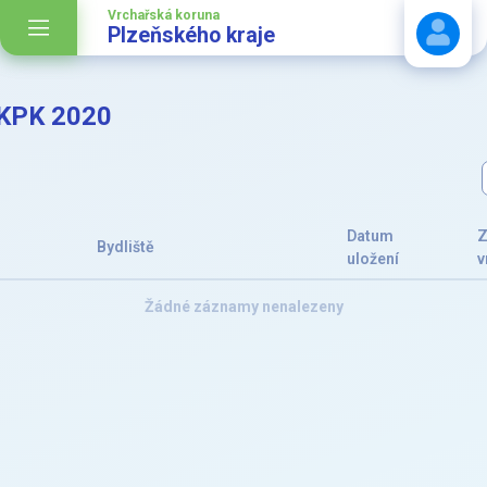
Vrchařská koruna
Plzeňského kraje
VKPK 2020
Stáhnout návod
Datum
Z
Bydliště
uložení
v
Žádné záznamy nenalezeny