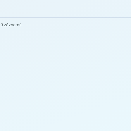
z 0 záznamů