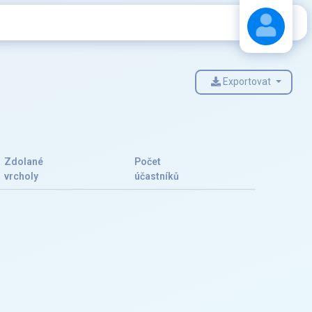
Exportovat
Stáhnout návod
Zdolané
Počet
vrcholy
účastníků