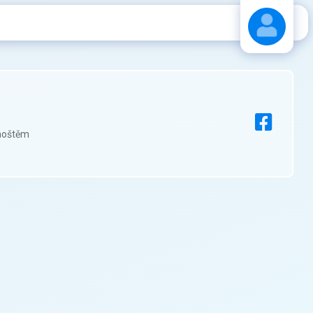
Stáhnout návod
hoštěm