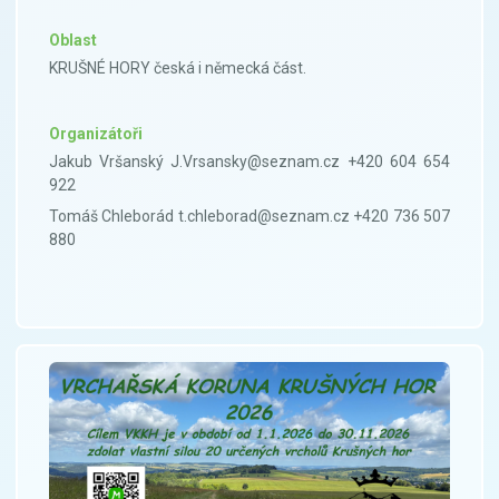
Oblast
KRUŠNÉ HORY česká i německá část.
Organizátoři
Jakub Vršanský J.Vrsansky@seznam.cz +420 604 654
922
Tomáš Chleborád t.chleborad@seznam.cz +420 736 507
880