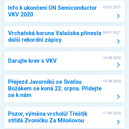
Info k ukončení ON Semiconductor
03.02.2021
VKV 2020
Vrchařská koruna Valašska přinesla
04.01.2021
další rekordní zápisy
10.08.2020
Darujte krev s VKV
Přejezd Javorníků se Svaťou
10.08.2020
Božákem se koná 22. srpna. Přidejte
se k nám
Pozor, výměna vrcholů! Třeštík
17.06.2020
střídá Zvoničku Za Miloňovou