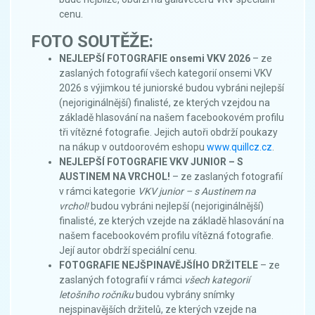
cenu.
FOTO SOUTĚŽE:
NEJLEPŠÍ FOTOGRAFIE onsemi VKV 2026
– ze
zaslaných fotografií všech kategorií onsemi VKV
2026 s výjimkou té juniorské budou vybráni nejlepší
(nejoriginálnější) finalisté, ze kterých vzejdou na
základě hlasování na našem facebookovém profilu
tři vítězné fotografie. Jejich autoři obdrží poukazy
na nákup v outdoorovém eshopu
www.quillcz.cz
.
NEJLEPŠÍ FOTOGRAFIE VKV JUNIOR – S
AUSTINEM NA VRCHOL!
– ze zaslaných fotografií
v rámci kategorie
VKV junior – s Austinem na
vrchol!
budou vybráni nejlepší (nejoriginálnější)
finalisté, ze kterých vzejde na základě hlasování na
našem facebookovém profilu vítězná fotografie.
Její autor obdrží speciální cenu.
FOTOGRAFIE NEJŠPINAVĚJŠÍHO DRŽITELE
– ze
zaslaných fotografií v rámci
všech kategorií
letošního ročníku
budou vybrány snímky
nejspinavějších držitelů, ze kterých vzejde na