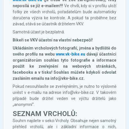
neposílá se již e-mailem!!!
Ve chvíli, kdy si v profilu uloží
fotky ze všech vrcholů, pořadatelům bude automaticky
doručena výzva ke kontrole. A pokud ta proběhne bez
závad, stává se účastník držitelem VKV.
Samotná účast je bezplatná.
Bikeři se VKV účastní na vlastní nebezpečí!
Ukládáním vrcholových fotografií, jména a bydliště do
svého profilu na webu
www.vk-bike.eu
dávají účastníci
organizátorům souhlas tyto fotografie a informace
použít ke zveřejnění na webových stránkách,
facebooku a v tisku! Souhlas můžete kdykoli odvolat
zasláním emailu na info@vkv-bike.cz.
Pokud nesouhlasíte se zveřejněním, je nutno to výslovně
uvést v e-mailu na adrese info@vkv-bike.cz. V takovém
případě bude držitel veden ve výčtu držitelů jako
„anonymní“.
SEZNAM VRCHOLŮ:
Souhrn najdete v sekci Vrcholy. Obsahuje nejen samotný
přehled vrcholů, ale i základní informace o nich,