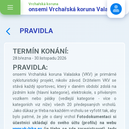
Vrchařská koruna
onsemi Vrchařská koruna Valašska
PRAVIDLA
Stáhnout návod
TERMÍN KONÁNÍ:
28.března - 30.listopadu 2026
PRAVIDLA:
onsemi Vrchařská koruna Valašska (VKV) je primárně
cykloturistický projekt, nikoliv závod. Držitelem VKV se
stává každý sportovec, který v daném období zdolá na
jízdním kole (hlavní kategorie), elektrokole, s přívěsným
vozíkem nebo pěšky (vedlejší kategorie - více o
kategoriích viz níže) všech 20 předepsaných vrcholů.
Jako důkaz je třeba na každém vrcholu se vyfotit tak, aby
bylo patrné, že jde o daný vrchol
Fotodokumentaci si
účastníci ukládají do svého účtu (profilu) na webu
www.vk-bike.eu
(je třeba se zde zaregistrovat), tedy