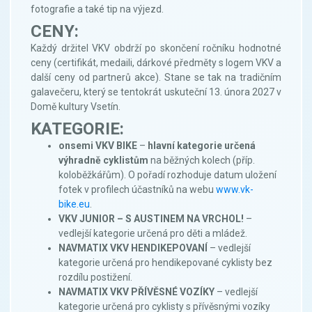
fotografie a také tip na výjezd.
CENY:
Každý držitel VKV obdrží po skončení ročníku hodnotné
ceny (certifikát, medaili, dárkové předměty s logem VKV a
další ceny od partnerů akce). Stane se tak na tradičním
galavečeru, který se tentokrát uskuteční 13. února 2027 v
Domě kultury Vsetín.
KATEGORIE:
onsemi VKV BIKE
–
hlavní kategorie určená
výhradně cyklistům
na běžných kolech (příp.
koloběžkářům). O pořadí rozhoduje datum uložení
fotek v profilech účastníků na webu
www.vk-
bike.eu
.
VKV JUNIOR – S AUSTINEM NA VRCHOL!
–
vedlejší kategorie určená pro děti a mládež.
NAVMATIX VKV HENDIKEPOVANÍ
– vedlejší
kategorie určená pro hendikepované cyklisty bez
rozdílu postižení.
NAVMATIX VKV PŘÍVĚSNÉ VOZÍKY
– vedlejší
kategorie určená pro cyklisty s přívěsnými vozíky