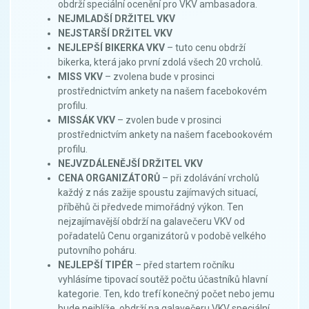
obdrží speciální ocenění pro VKV ambasadora.
NEJMLADŠÍ DRŽITEL VKV
NEJSTARŠÍ DRŽITEL VKV
NEJLEPŠÍ BIKERKA VKV
– tuto cenu obdrží
bikerka, která jako první zdolá všech 20 vrcholů.
MISS VKV
– zvolena bude v prosinci
prostřednictvím ankety na našem facebokovém
profilu.
MISSÁK VKV
– zvolen bude v prosinci
prostřednictvím ankety na našem facebookovém
profilu.
NEJVZDÁLENĚJŠÍ DRŽITEL VKV
CENA ORGANIZÁTORŮ
– při zdolávání vrcholů
každý z nás zažije spoustu zajímavých situací,
příběhů či předvede mimořádný výkon. Ten
nejzajímavější obdrží na galavečeru VKV od
pořadatelů Cenu organizátorů v podobě velkého
putovního poháru.
NEJLEPŠÍ TIPÉR
– před startem ročníku
vyhlásíme tipovací soutěž počtu účastníků hlavní
kategorie. Ten, kdo trefí konečný počet nebo jemu
bude nejblíže, obdrží na galavečeru VKV speciální