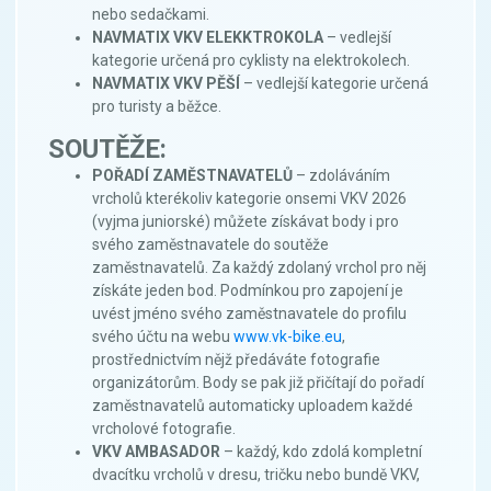
nebo sedačkami.
NAVMATIX VKV ELEKKTROKOLA
– vedlejší
kategorie určená pro cyklisty na elektrokolech.
NAVMATIX VKV PĚŠÍ
– vedlejší kategorie určená
pro turisty a běžce.
SOUTĚŽE:
POŘADÍ ZAMĚSTNAVATELŮ
– zdoláváním
vrcholů kterékoliv kategorie onsemi VKV 2026
(vyjma juniorské) můžete získávat body i pro
svého zaměstnavatele do soutěže
zaměstnavatelů. Za každý zdolaný vrchol pro něj
získáte jeden bod. Podmínkou pro zapojení je
uvést jméno svého zaměstnavatele do profilu
svého účtu na webu
www.vk-bike.eu
,
prostřednictvím nějž předáváte fotografie
organizátorům. Body se pak již přičítají do pořadí
zaměstnavatelů automaticky uploadem každé
vrcholové fotografie.
VKV AMBASADOR
– každý, kdo zdolá kompletní
dvacítku vrcholů v dresu, tričku nebo bundě VKV,