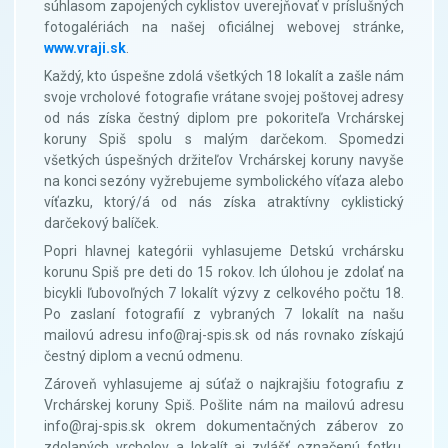
súhlasom zapojených cyklistov uverejňovať v príslušných
fotogalériách na našej oficiálnej webovej stránke,
www.vraji.sk
.
Každý, kto úspešne zdolá všetkých 18 lokalít a zašle nám
svoje vrcholové fotografie vrátane svojej poštovej adresy
od nás získa čestný diplom pre pokoriteľa Vrchárskej
koruny Spiš spolu s malým darčekom. Spomedzi
všetkých úspešných držiteľov Vrchárskej koruny navyše
na konci sezóny vyžrebujeme symbolického víťaza alebo
víťazku, ktorý/á od nás získa atraktívny cyklistický
darčekový balíček.
Popri hlavnej kategórii vyhlasujeme Detskú vrchársku
korunu Spiš pre deti do 15 rokov. Ich úlohou je zdolať na
bicykli ľubovoľných 7 lokalít výzvy z celkového počtu 18.
Po zaslaní fotografií z vybraných 7 lokalít na našu
mailovú adresu info@raj-spis.sk od nás rovnako získajú
čestný diplom a vecnú odmenu.
Zároveň vyhlasujeme aj súťaž o najkrajšiu fotografiu z
Vrchárskej koruny Spiš. Pošlite nám na mailovú adresu
info@raj-spis.sk okrem dokumentačných záberov zo
zdolaných vrcholov a lokalít aj zvlášť označenú fotku,