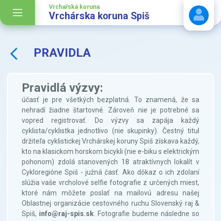
Vrchařská koruna
Vrchárska koruna Spiš
PRAVIDLA
Stáhnout návod
Pravidlá výzvy:
účasť je pre všetkých bezplatná. To znamená, že sa
nehradí žiadne štartovné. Zároveň nie je potrebné sa
vopred registrovať. Do výzvy sa zapája každý
cyklista/cyklistka jednotlivo (nie skupinky). Čestný titul
držiteľa cyklistickej Vrchárskej koruny Spiš získava každý,
kto na klasickom horskom bicykli (nie e-biku s elektrickým
pohonom) zdolá stanovených 18 atraktívnych lokalít v
Cykloregióne Spiš - južná časť. Ako dôkaz o ich zdolaní
slúžia vaše vrcholové selfie fotografie z určených miest,
ktoré nám môžete poslať na mailovú adresu našej
Oblastnej organizácie cestovného ruchu Slovenský raj &
Spiš,
info@raj-spis.sk
. Fotografie budeme následne so