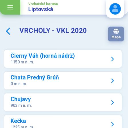
Vrchařská koruna
Liptovská
VRCHOLY - VKL 2020
Stáhnout návod
Mapa
Čierny Váh (horná nádrž)
1150 m n. m.
Chata Predný Grúň
0 m n. m.
Chujavy
903 m n. m.
Kečka
1225 m n. m.