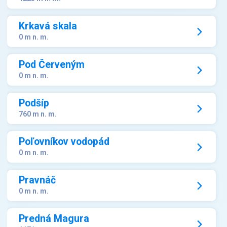
Krkavá skala
0 m n. m.
Pod Červeným
0 m n. m.
Podšíp
760 m n. m.
Poľovníkov vodopád
0 m n. m.
Pravnáč
0 m n. m.
Predná Magura