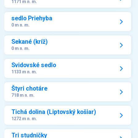
1171 m n. m.
sedlo Priehyba
0 m n. m.
Sekané (kríž)
0 m n. m.
Svidovské sedlo
1133 m n. m.
Štyri chotáre
718 m n. m.
Tichá dolina (Liptovský košiar)
1272 m n. m.
Tri studničky