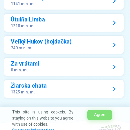
1141 m n. m.
Útulňa Limba
1210 m n. m.
Veľký Hukov (hojdačka)
740 m n. m.
Za vrátami
0 m n. m.
Žiarska chata
1325 m n. m.
This site is using cookeis. By
Agree
staying on this website you agree
with use of cookies.