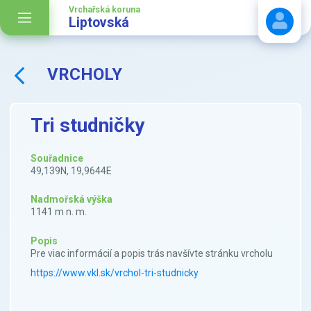
Vrchařská koruna
Liptovská
VRCHOLY
Stáhnout návod
Tri studničky
Souřadnice
49,139N, 19,9644E
Nadmořská výška
1141 m n. m.
Popis
Pre viac informácií a popis trás navšívte stránku vrcholu
https://www.vkl.sk/vrchol-tri-studnicky