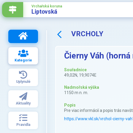
Vrchařská koruna
Liptovská
VRCHOLY
Čierny Váh (horná
Kategorie
Souřadnice
49,02N, 19,9074E
Uplynulé
Nadmořská výška
1150 m n. m.
Aktuality
Popis
Pre viac informácií a popis trás navšt
https://www.vkl.sk/vrchol-cierny-va
Pravidla