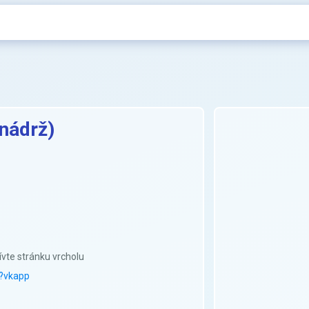
 nádrž)
ívte stránku vrcholu
h?vkapp