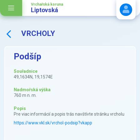
Vrchařská koruna
Liptovská
VRCHOLY
Stáhnout návod
Podšíp
Souřadnice
49,1634N, 19,1574E
Nadmořská výška
760 m n. m.
Popis
Pre viac informácií a popis trás navštívte stránku vrcholu
https://www.vkl.sk/vrchol-podsip?vkapp