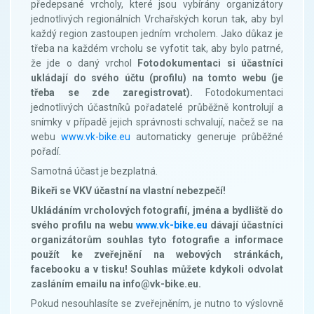
předepsané vrcholy, které jsou vybírány organizátory
jednotlivých regionálních Vrchařských korun tak, aby byl
každý region zastoupen jedním vrcholem. Jako důkaz je
třeba na každém vrcholu se vyfotit tak, aby bylo patrné,
že jde o daný vrchol
Fotodokumentaci si účastníci
ukládají do svého účtu (profilu) na tomto webu (je
třeba se zde zaregistrovat).
Fotodokumentaci
jednotlivých účastníků pořadatelé průběžně kontrolují a
snímky v případě jejich správnosti schvalují, načež se na
webu
www.vk-bike.eu
automaticky generuje průběžné
pořadí.
Samotná účast je bezplatná.
Bikeři se VKV účastní na vlastní nebezpečí!
Ukládáním vrcholových fotografií, jména a bydliště do
svého profilu na webu
www.vk-bike.eu
dávají účastníci
organizátorům souhlas tyto fotografie a informace
použít ke zveřejnění na webových stránkách,
facebooku a v tisku! Souhlas můžete kdykoli odvolat
zasláním emailu na info@vk-bike.eu.
Pokud nesouhlasíte se zveřejněním, je nutno to výslovně