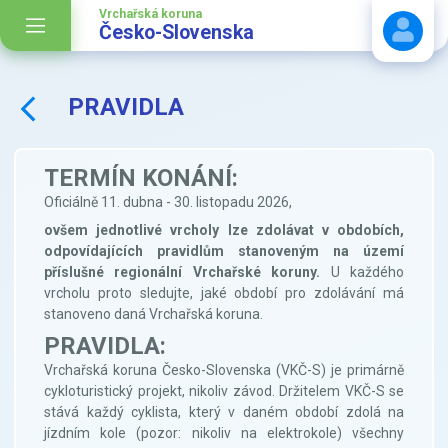
Vrchařská koruna
Česko-Slovenska
PRAVIDLA
Stáhnout návod
TERMÍN KONÁNÍ:
Oficiálně 11. dubna - 30. listopadu 2026,
ovšem jednotlivé vrcholy lze zdolávat v obdobích,
odpovídajících pravidlům stanoveným na území
příslušné regionální Vrchařské koruny.
U každého
vrcholu proto sledujte, jaké období pro zdolávání má
stanoveno daná Vrchařská koruna.
PRAVIDLA:
Vrchařská koruna Česko-Slovenska (VKČ-S) je primárně
cykloturistický projekt, nikoliv závod. Držitelem VKČ-S se
stává každý cyklista, který v daném období zdolá na
jízdním kole (pozor: nikoliv na elektrokole) všechny