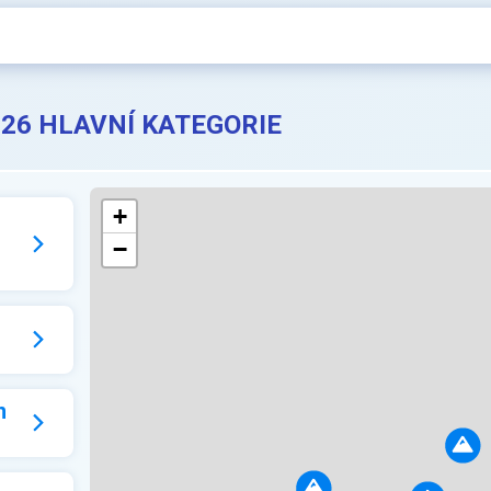
026 HLAVNÍ KATEGORIE
+
−
n