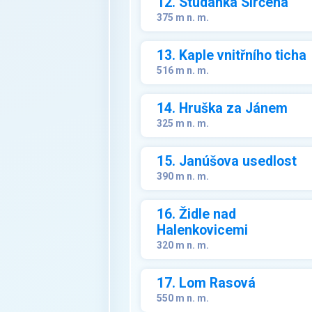
12. Studánka Sirčena
375 m n. m.
13. Kaple vnitřního ticha
516 m n. m.
14. Hruška za Jánem
325 m n. m.
15. Janúšova usedlost
390 m n. m.
16. Židle nad
Halenkovicemi
320 m n. m.
17. Lom Rasová
550 m n. m.