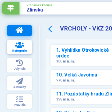
Vrchařská koruna
Zlínska
VRCHOLY - VKZ 2
1. Vyhlídka Otrokovické
Kategorie
srdce
300 m n. m.
Uplynulé
10. Velká Javořina
970 m n. m.
Aktuality
11. Pozůstatky hradu Zlí
358 m n. m.
Pravidla