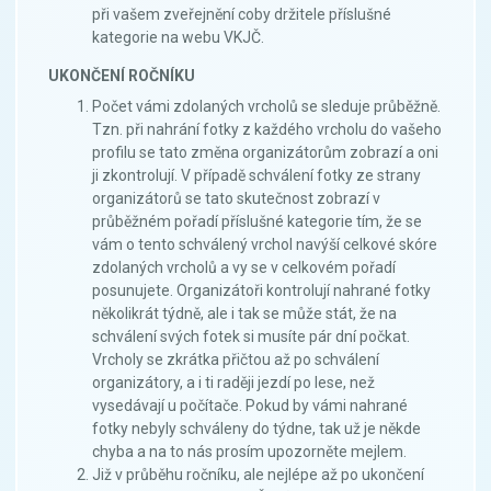
při vašem zveřejnění coby držitele příslušné
kategorie na webu VKJČ.
UKONČENÍ ROČNÍKU
Počet vámi zdolaných vrcholů se sleduje průběžně.
Tzn. při nahrání fotky z každého vrcholu do vašeho
profilu se tato změna organizátorům zobrazí a oni
ji zkontrolují. V případě schválení fotky ze strany
organizátorů se tato skutečnost zobrazí v
průběžném pořadí příslušné kategorie tím, že se
vám o tento schválený vrchol navýší celkové skóre
zdolaných vrcholů a vy se v celkovém pořadí
posunujete. Organizátoři kontrolují nahrané fotky
několikrát týdně, ale i tak se může stát, že na
schválení svých fotek si musíte pár dní počkat.
Vrcholy se zkrátka přičtou až po schválení
organizátory, a i ti raději jezdí po lese, než
vysedávají u počítače. Pokud by vámi nahrané
fotky nebyly schváleny do týdne, tak už je někde
chyba a na to nás prosím upozorněte mejlem.
Již v průběhu ročníku, ale nejlépe až po ukončení