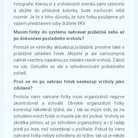
fotografie, kterou si z vrcholových snímků sami vyberete
a uložíte do příslušné kolonky, bude zachován větší
rozměr. Je to z toho důvodu, že tuto fotku použijeme při
vašem představení coby držitele VKV.
Musím fotky do systému nahrávat průběžně nebo až
po dokončení posledního vrcholu?
Protože se výsledky aktualizují průběžně, prosíme také o
průběžné ukládání fotek. Můžete je ale samozřejmě
nahrát všechny najednou po zdolání všech vrcholů. Záleží
na vás. Ochudíte se ale o vyhodnocování průběžného
pořadí.
Proč se mi po nahrání fotek neukazují vrcholy jako
zdolané?
Protože vámi nahrané fotky musí organizátoři nejprve
zkontrolovat a schválit. Obvykle organizátoři fotky
kontrolují několikrát týdně, ale i tak se může stát, že na
schválení svých fotek si musíte pár dní počkat. Vrcholy se
zkrátka přičtou až po schválení organizátory a i ti raději
jezdí po lese, než vysedávají u počítače. Pokud by vámi
nahrané fotky nebyly schváleny do týdne, tak už je někde