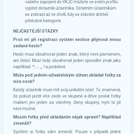
vašeho zapojení do VKJČ můžete ve svém profilu
vyplnit dotazník účastníka. Ostatním účastníkům
se zobrazí až ve chvíli, kdy se stáváte držiteli
příslušné kategorie.
NEJČASTĚJŠÍ OTÁZKY
Proč mi při registraci systém nechce přijmout mnou
zadané heslo?
Heslo musí obsahovat jeden znak, který není písmenem,
ani číslicí. Musí tedy obsahovat jeden speciální znak jako
například: *, -, _, ! a podobně.
Můžu pod jedním uživatelským účtem ukládat fotky za
více osob?
Každý účastník musí mít svůj unikátní účet. To znamená,
že pokud jezdí více osob ve skupině a dříve poslal fotky
mailem jen jeden za všechny členy skupiny, nyní to již
není možné.
Musím fotky před ukládáním nějak upravit? Například
zmenšit?
Systém si fotky sám zmenší. Pouze v případě jedné