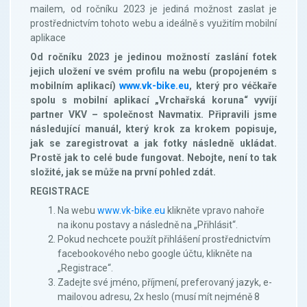
mailem, od ročníku 2023 je jediná možnost zaslat je
prostřednictvím tohoto webu a ideálně s využitím mobilní
aplikace
Od ročníku 2023 je jedinou možností zaslání fotek
jejich uložení ve svém profilu na webu (propojeném s
mobilním aplikací)
www.vk-bike.eu
, který pro véčkaře
spolu s mobilní aplikací „Vrchařská koruna“ vyvíjí
partner VKV – společnost Navmatix. Připravili jsme
následující manuál, který krok za krokem popisuje,
jak se zaregistrovat a jak fotky následně ukládat.
Prostě jak to celé bude fungovat. Nebojte, není to tak
složité, jak se může na první pohled zdát.
REGISTRACE
Na webu
www.vk-bike.eu
klikněte vpravo nahoře
na ikonu postavy a následně na „Přihlásit“.
Pokud nechcete použít přihlášení prostřednictvím
facebookového nebo google účtu, klikněte na
„Registrace“.
Zadejte své jméno, příjmení, preferovaný jazyk, e-
mailovou adresu, 2x heslo (musí mít nejméně 8