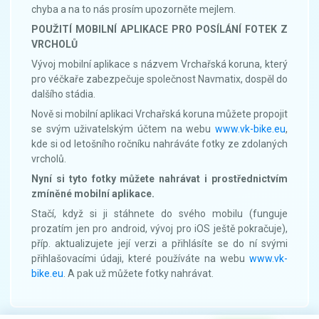
chyba a na to nás prosím upozorněte mejlem.
POUŽITÍ MOBILNÍ APLIKACE PRO POSÍLÁNÍ FOTEK Z
VRCHOLŮ
Vývoj mobilní aplikace s názvem Vrchařská koruna, který
pro véčkaře zabezpečuje společnost Navmatix, dospěl do
dalšího stádia.
Nově si mobilní aplikaci Vrchařská koruna můžete propojit
se svým uživatelským účtem na webu
www.vk-bike.eu
,
kde si od letošního ročníku nahráváte fotky ze zdolaných
vrcholů.
Nyní si tyto fotky můžete nahrávat i prostřednictvím
zmíněné mobilní aplikace.
Stačí, když si ji stáhnete do svého mobilu (funguje
prozatím jen pro android, vývoj pro iOS ještě pokračuje),
příp. aktualizujete její verzi a přihlásíte se do ní svými
přihlašovacími údaji, které používáte na webu
www.vk-
bike.eu
. A pak už můžete fotky nahrávat.