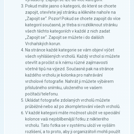
Pokud máte jasno o kategorii, do které se chcete
zapojit, otevřete její stránku a klikněte nahoře na
„Zapojit se“. Pozor! Pokud se chcete zapojit do více
kategorií současně, je třeba si rozkliknout stránku
všech těchto kategoriích v každé z nich zadat
„Zapojit se“. Zapojit se můžete i do dalších
Vrchařských korun.
Na stránce každé kategorie se vám objeví výčet
všech vyhlášených vrcholů. Každý vrchol si můžete
otevřít a pročíst si k němu různé zajímavosti
včetně tipů na výjezd. Současně pak na stránce
každého vrcholu je kolonka pro nahrávání
vrcholové fotografie. Nahrát ji můžete výběrem
příslušného snímku, uloženého ve vašem
počítači/telefonu.
Ukládat fotografie zdolaných vrcholů můžete
průběžně nebo až po zkompletování všech vrcholů.
V každé kategorii máte možnost uložit ve speciální
kolonce vaši nejoblíbenější fotku z některého
vrcholu. Tato fotka se v systému uloží ve vyšším
rozlišení, a to proto, aby ji organizátoři mohli použít