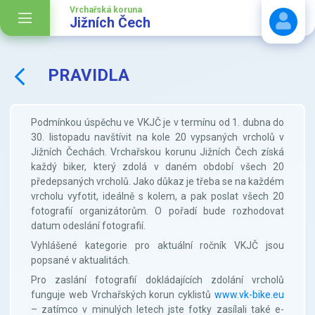
Vrchařská koruna
Jižních Čech
PRAVIDLA
Stáhnout návod
Podmínkou úspěchu ve VKJČ je v termínu od 1. dubna do
30. listopadu navštívit na kole 20 vypsaných vrcholů v
Jižních Čechách. Vrchařskou korunu Jižních Čech získá
každý biker, který zdolá v daném období všech 20
předepsaných vrcholů. Jako důkaz je třeba se na každém
vrcholu vyfotit, ideálně s kolem, a pak poslat všech 20
fotografií organizátorům. O pořadí bude rozhodovat
datum odeslání fotografií.
Vyhlášené kategorie pro aktuální ročník VKJČ jsou
popsané v aktualitách.
Pro zaslání fotografií dokládajících zdolání vrcholů
funguje web Vrchařských korun cyklistů
www.vk-bike.eu
– zatímco v minulých letech jste fotky zasílali také e-