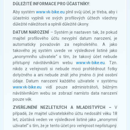
DŮLEŽITÉ INFORMACE PRO ÚČASTNÍKY:
Aby systém
www.vk-bike.eu
plnil svůj účel, je třeba, aby i
účastníci vyplnili ve svých profilových účtech všechny
důležité náležitosti a splnili důležité úkony.
DATUM NAROZENÍ
– Systém je nastaven tak, že pokud
majitel profilového účtu nevyplní datum narození, je
automaticky považován za neplnoletého. A jako
takového jej systém uvede ve výsledkové listině jako
„anonymního uživatele“ s tím, že takový účet nebude
přístupný návštěvníkům webu
www.vk-bike.eu
. Tzn.
nikdo z veřejnosti si nebude moci prohlédnout fotky
dotyčného a ani nebude znát jeho jméno či jiné osobní
údaje. Datum narození každého uživatele v systému
www.vk-bike.eu
vidí pouze administrátoři, běžným
návštěvníkům webu se zobrazí namísto data narození
pouze věk.
ZVEŘEJNĚNÍ NEZLETILÝCH A MLADISTVÝCH –
V
případě, že majitel uživatelského účtu nedosáhl věku 18
let, zůstává veden ve výsledkové listině jako „anonymní
uživatel“ s tím, že je tento účet pro veřejnost nepřístupný.