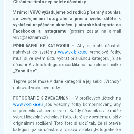
Chráníme tímto neplnoleté účastníky.
V rámci VKVČ vyžadujeme od rodičů písemný souhlas
se zveřejněním fotografie a jména svého dítěte k
vyhlášení úspěšného ukončení juniorské kategorie na
Facebooku a Instagramu
(prosím zaslat na e-mail
vkvc@seznam.cz).
PŘIHLÁŠENÍ KE KATEGORII –
Aby si mohl účastník
nahrávat do systému
www.vk-bike.eu
vrcholové fotky,
musí si ve svém účtu vybrat příslušnou kategorii, jíž se
účastní. A v této kategorii musí kliknout na zelené tlačítko
„Zapojit se“.
Teprve poté může v dané kategorii a její sekci „Vrcholy“
nahrávat vrcholové fotky.
FOTOGRAFIE K ZVEŘEJNĚNÍ –
V profilových účtech na
www.vk-bike.eu
jsou všechny fotky komprimovány, aby
se předešlo zahlcení serveru. Každý účastník si ale může
vybrat libovolné vrcholové foto, které se v systému uloží v
originálním rozlišení. Toto foto si uloží tak, že si otevře
kategorii, jíž se účastní, a vpravo v sekci „Fotografie ke