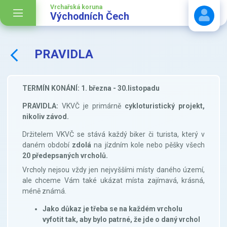
Vrchařská koruna
Východních Čech
PRAVIDLA
Stáhnout návod
TERMÍN KONÁNÍ: 1. března - 30.listopadu
PRAVIDLA:
VKVČ je primárně
cykloturistický projekt,
nikoliv závod.
Držitelem VKVČ se stává každý biker či turista, který v
daném období
zdolá
na jízdním kole nebo pěšky všech
20 předepsaných vrcholů.
Vrcholy nejsou vždy jen nejvyššími místy daného území,
ale chceme Vám také ukázat místa zajímavá, krásná,
méně známá.
Jako důkaz je třeba se na každém vrcholu
vyfotit tak, aby bylo patrné, že jde o daný vrchol