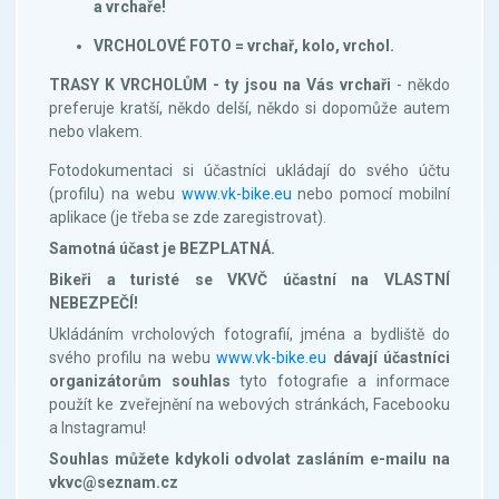
a vrchaře!
VRCHOLOVÉ FOTO = vrchař, kolo, vrchol.
TRASY K VRCHOLŮM - ty jsou na Vás vrchaři
- někdo
preferuje kratší, někdo delší, někdo si dopomůže autem
nebo vlakem.
Fotodokumentaci si účastníci ukládají do svého účtu
(profilu) na webu
www.vk-bike.eu
nebo pomocí mobilní
aplikace (je třeba se zde zaregistrovat).
Samotná účast je BEZPLATNÁ.
Bikeři a turisté se VKVČ účastní na VLASTNÍ
NEBEZPEČÍ!
Ukládáním vrcholových fotografií, jména a bydliště do
svého profilu na webu
www.vk-bike.eu
dávají účastníci
organizátorům souhlas
tyto fotografie a informace
použít ke zveřejnění na webových stránkách, Facebooku
a Instagramu!
Souhlas můžete kdykoli odvolat zasláním e-mailu na
vkvc@seznam.cz