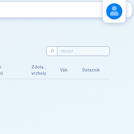
Stáhnout návod
m
Zdolané
Věk
Dotazník
ní
vrcholy