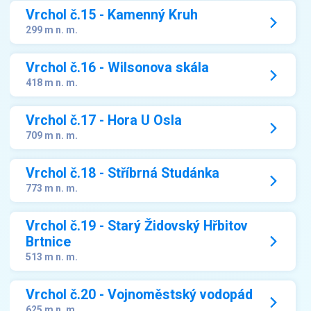
Vrchol č.15 - Kamenný Kruh
299 m n. m.
Vrchol č.16 - Wilsonova skála
418 m n. m.
Vrchol č.17 - Hora U Osla
709 m n. m.
Vrchol č.18 - Stříbrná Studánka
773 m n. m.
Vrchol č.19 - Starý Židovský Hřbitov
Brtnice
513 m n. m.
Vrchol č.20 - Vojnoměstský vodopád
625 m n. m.