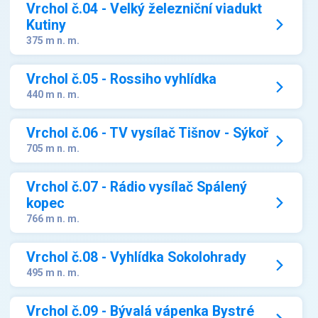
Vrchol č.04 - Velký železniční viadukt
Kutiny
375 m n. m.
Vrchol č.05 - Rossiho vyhlídka
440 m n. m.
Vrchol č.06 - TV vysílač Tišnov - Sýkoř
705 m n. m.
Vrchol č.07 - Rádio vysílač Spálený
kopec
766 m n. m.
Vrchol č.08 - Vyhlídka Sokolohrady
495 m n. m.
Vrchol č.09 - Bývalá vápenka Bystré