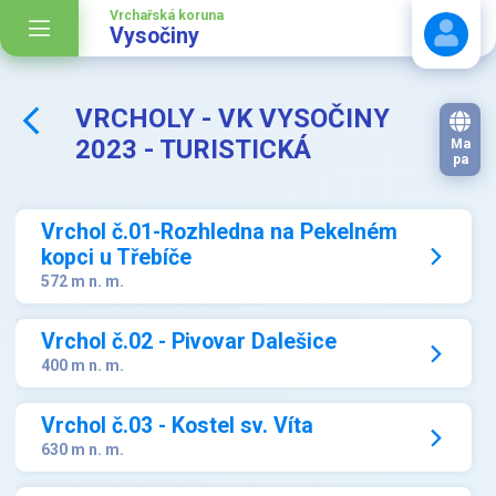
Vrchařská koruna
Vysočiny
VRCHOLY - VK VYSOČINY
Stáhnout návod
2023 - TURISTICKÁ
Ma
pa
Vrchol č.01-Rozhledna na Pekelném
kopci u Třebíče
572 m n. m.
Vrchol č.02 - Pivovar Dalešice
400 m n. m.
Vrchol č.03 - Kostel sv. Víta
630 m n. m.