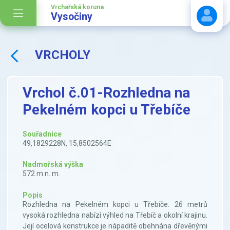
Vrchařská koruna
Vysočiny
VRCHOLY
Stáhnout návod
Vrchol č.01-Rozhledna na
Pekelném kopci u Třebíče
Souřadnice
49,1829228N, 15,8502564E
Nadmořská výška
572 m n. m.
Popis
Rozhledna na Pekelném kopci u Třebíče. 26 metrů
vysoká rozhledna nabízí výhled na Třebíč a okolní krajinu.
Její ocelová konstrukce je nápaditě obehnána dřevěnými