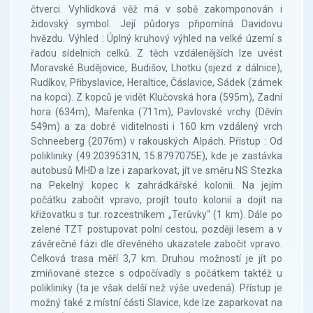
čtverci. Vyhlídková věž má v sobě zakomponován i
židovský symbol. Její půdorys připomíná Davidovu
hvězdu. Výhled : Úplný kruhový výhled na velké území s
řadou sídelních celků. Z těch vzdálenějších lze uvést
Moravské Budějovice, Budišov, Lhotku (sjezd z dálnice),
Rudíkov, Přibyslavice, Heraltice, Čáslavice, Sádek (zámek
na kopci). Z kopců je vidět Klučovská hora (595m), Zadní
hora (634m), Mařenka (711m), Pavlovské vrchy (Děvín
549m) a za dobré viditelnosti i 160 km vzdálený vrch
Schneeberg (2076m) v rakouských Alpách. Přístup : Od
polikliniky (49.2039531N, 15.8797075E), kde je zastávka
autobusů MHD a lze i zaparkovat, jít ve směru NS Stezka
na Pekelný kopec k zahrádkářské kolonii. Na jejím
počátku zabočit vpravo, projít touto kolonií a dojít na
křižovatku s tur. rozcestníkem „Terůvky“ (1 km). Dále po
zelené TZT postupovat polní cestou, později lesem a v
závěrečné fázi dle dřevěného ukazatele zabočit vpravo.
Celková trasa měří 3,7 km. Druhou možností je jít po
zmiňované stezce s odpočívadly s počátkem taktéž u
polikliniky (ta je však delší než výše uvedená). Přístup je
možný také z místní části Slavice, kde lze zaparkovat na