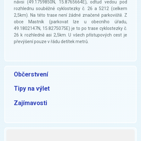
návsi (49.1759850N, 15.8765664E), odtud vedou pod
rozhlednu souběžně cyklostezky č. 26 a 5212 (celkem
2,5km). Na této trase není žádné značené parkoviště. Z
obce Mastník (parkovat lze u obecního úřadu,
49.1802147N, 15.8275075E) je to po trase cyklostezky č.
26 k rozhledně asi 2,5km. U všech přístupových cest je
převýšení pouze v řádu detítek metrů.
Občerstvení
Tipy na výlet
Zajímavosti