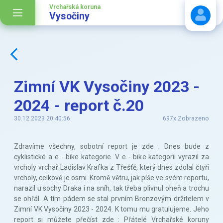
Vrchařská koruna
Vysočiny
Stáhnout návod
Zimní VK Vysočiny 2023 -
2024 - report č.20
30.12.2023 20:40:56
697x Zobrazeno
Zdravíme všechny, sobotní report je zde : Dnes bude z
cyklistické a e - bike kategorie. V e - bike kategorii vyrazil za
vrcholy vrchař Ladislav Krafka z Třešťě, který dnes zdolal čtyři
vrcholy, celkově je osmi. Kromě větru, jak píše ve svém reportu,
narazil u sochy Draka i na sníh, tak třeba plivnul oheň a trochu
se ohřál. A tím pádem se stal prvním Bronzovým držitelem v
Zimní VK Vysočiny 2023 - 2024. K tomu mu gratulujeme. Jeho
report si můžete přečíst zde : Přátelé Vrchařské koruny