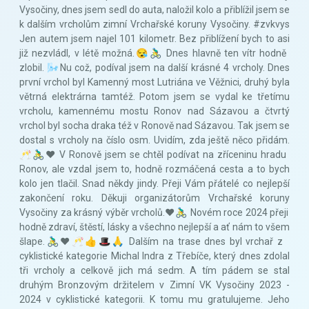
Vysočiny, dnes jsem sedl do auta, naložil kolo a přiblížil jsem se
k dalším vrcholům zimní Vrchařské koruny Vysočiny. #zvkvys
Jen autem jsem najel 101 kilometr. Bez přiblížení bych to asi
již nezvládl, v létě možná.😪🚴‍♂️ Dnes hlavně ten vítr hodně
zlobil. 🌬Nu což, podíval jsem na další krásné 4 vrcholy. Dnes
první vrchol byl Kamenný most Lutriána ve Věžnici, druhý byla
větrná elektrárna tamtéž. Potom jsem se vydal ke třetímu
vrcholu, kamennému mostu Ronov nad Sázavou a čtvrtý
vrchol byl socha draka též v Ronově nad Sázavou. Tak jsem se
dostal s vrcholy na číslo osm. Uvidím, zda ještě něco přidám.
🥂🚴‍♂️❤️ V Ronově jsem se chtěl podívat na zříceninu hradu
Ronov, ale vzdal jsem to, hodně rozmáčená cesta a to bych
kolo jen tlačil. Snad někdy jindy. Přeji Vám přátelé co nejlepší
zakončení roku. Děkuji organizátorům Vrchařské koruny
Vysočiny za krásný výběr vrcholů.❤️🚴‍♂️ Novém roce 2024 přeji
hodně zdraví, štěstí, lásky a všechno nejlepší a ať nám to všem
šlape.🚴‍♂️❤️🥂👍🎩🙏 Dalším na trase dnes byl vrchař z
cyklistické kategorie Michal Indra z Třebíče, který dnes zdolal
tři vrcholy a celkově jich má sedm. A tím pádem se stal
druhým Bronzovým držitelem v Zimní VK Vysočiny 2023 -
2024 v cyklistické kategorii. K tomu mu gratulujeme. Jeho