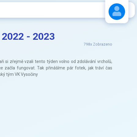
 2022 - 2023
Stáhnout návod
798x Zobrazeno
i si zřejmě vzali tento týden volno od zdolávání vrcholů,
e začla fungovat. Tak přinášíme pár fotek, jak tráví čas
lský tým VK Vysočiny