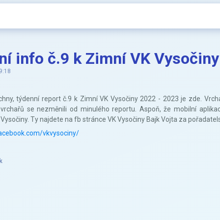
í info č.9 k Zimní VK Vysočiny
9:18
ny, týdenní report č.9 k Zimní VK Vysočiny 2022 - 2023 je zde. Vrchař
 vrchařů se nezměnili od minulého reportu. Aspoň, že mobilní aplikac
Vysočiny. Ty najdete na fb stránce VK Vysočiny Bajk Vojta za pořadate
acebook.com/vkvysociny/
k