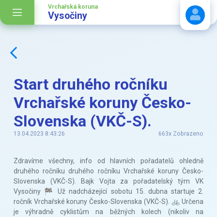
Vrchařská koruna
Vysočiny
Stáhnout návod
Start druhého ročníku
Vrchařské koruny Česko-
Slovenska (VKČ-S).
13.04.2023 8:43:26
663x Zobrazeno
Zdravíme všechny, info od hlavních pořadatelů ohledně
druhého ročníku druhého ročníku Vrchařské koruny Česko-
Slovenska (VKČ-S). Bajk Vojta za pořadatelský tým VK
Vysočiny 🏁 Už nadcházející sobotu 15. dubna startuje 2.
ročník Vrchařské koruny Česko-Slovenska (VKČ-S). 🚲 Určena
je výhradně cyklistům na běžných kolech (nikoliv na