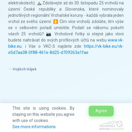
elektrokolech). ⛰️ Zdolávejte až do 30. listopadu 25 vrcholů na
území České republiky a Slovenska, které nominovaly
jednotlivých regionální Vrchařské koruny - každá vybrala jeden
vrchol ze svého území. ⏫ Čím více vrcholů zdoláte, tím výše
se v celkovém pořadí umístíte. Podaří se někomu pokořit
všech 25 vrcholů? 📷 Vrcholové fotky si stejně jako vloni
budete nahrávat do svých profilových účtů na webu
www.vk-
bike.eu
. ℹ️ Vše o VKČ-S najdete zde
https://vk-bike.eu/vk-
e5d7aa38-0f88-461e-8d25-d709263a1fae
Vojtěch Hájek
This site is using cookeis. By
Agree
staying on this website you agree
with use of cookies.
See more informations