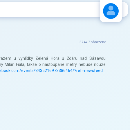
Stáhnout návod
874x Zobrazeno
srazem u vyhlídky Zelená Hora u Ždáru nad Sázavou.
ny Milan Fiala, takže o nastoupané metry nebude nouze.
cebook.com/events/3435216973386464/?ref=newsfeed