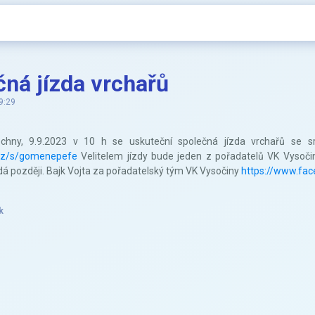
ná jízda vrchařů
9:29
chny, 9.9.2023 v 10 h se uskuteční společná jízda vrchařů se 
.cz/s/gomenepefe
Velitelem jízdy bude jeden z pořadatelů VK Vysoči
dá později. Bajk Vojta za pořadatelský tým VK Vysočiny
https://www.fa
k