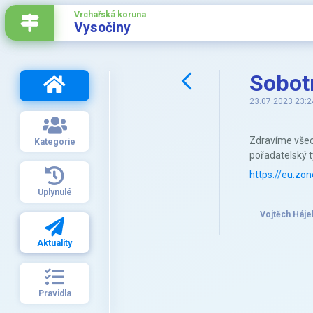
Vrchařská koruna
Vysočiny
Sobotn
23.07.2023 23:2
Zdravíme všech
Kategorie
pořadatelský 
https://eu.z
Uplynulé
Vojtěch Háje
Aktuality
Pravidla