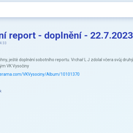
í report - doplnění - 22.7.2023
4:33
ny, ještě doplnění sobotního reportu. Vrchař L J zdolal včera svůj druhý
tým VK Vysočiny
onerama.com/VKVysociny/Album/10101370
k