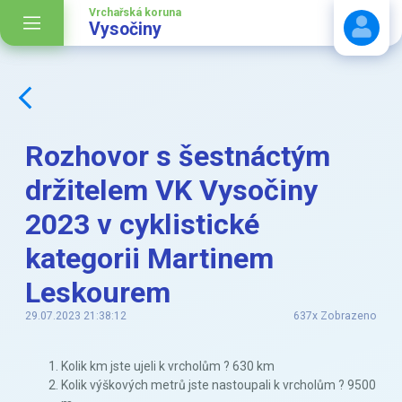
Vrchařská koruna
Vysočiny
Stáhnout návod
Rozhovor s šestnáctým
držitelem VK Vysočiny
2023 v cyklistické
kategorii Martinem
Leskourem
29.07.2023 21:38:12
637x Zobrazeno
Kolik km jste ujeli k vrcholům ? 630 km
Kolik výškových metrů jste nastoupali k vrcholům ? 9500