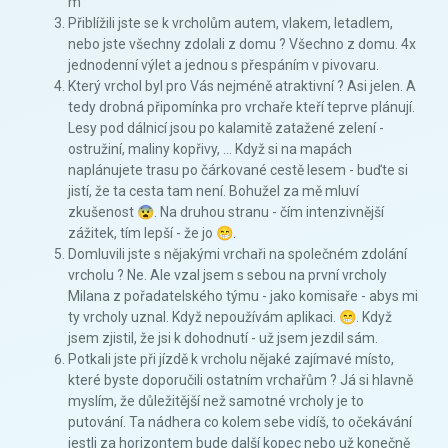
m
Přiblížili jste se k vrcholům autem, vlakem, letadlem,
nebo jste všechny zdolali z domu ? Všechno z domu. 4x
jednodenní výlet a jednou s přespáním v pivovaru.
Který vrchol byl pro Vás nejméně atraktivní ? Asi jelen. A
tedy drobná připomínka pro vrchaře kteří teprve plánují.
Lesy pod dálnicí jsou po kalamitě zatažené zelení -
ostružiní, maliny kopřivy, ... Když si na mapách
naplánujete trasu po čárkované cestě lesem - buďte si
jistí, že ta cesta tam není. Bohužel za mě mluví
zkušenost 😨. Na druhou stranu - čím intenzivnější
zážitek, tím lepší - že jo 😁.
Domluvili jste s nějakými vrchaři na společném zdolání
vrcholu ? Ne. Ale vzal jsem s sebou na první vrcholy
Milana z pořadatelského týmu - jako komisaře - abys mi
ty vrcholy uznal. Když nepoužívám aplikaci. 😁. Když
jsem zjistil, že jsi k dohodnutí - už jsem jezdil sám.
Potkali jste při jízdě k vrcholu nějaké zajímavé místo,
které byste doporučili ostatním vrchařům ? Já si hlavně
myslím, že důležitější než samotné vrcholy je to
putování. Ta nádhera co kolem sebe vidíš, to očekávání
jestli za horizontem bude další kopec nebo už konečně