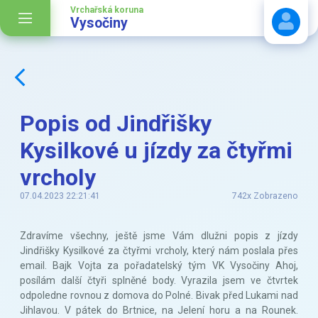
Vrchařská koruna
Vysočiny
Stáhnout návod
Popis od Jindřišky
Kysilkové u jízdy za čtyřmi
vrcholy
07.04.2023 22:21:41
742x Zobrazeno
Zdravíme všechny, ještě jsme Vám dlužni popis z jízdy
Jindřišky Kysilkové za čtyřmi vrcholy, který nám poslala přes
email. Bajk Vojta za pořadatelský tým VK Vysočiny Ahoj,
posílám další čtyři splněné body. Vyrazila jsem ve čtvrtek
odpoledne rovnou z domova do Polné. Bivak před Lukami nad
Jihlavou. V pátek do Brtnice, na Jelení horu a na Rounek.