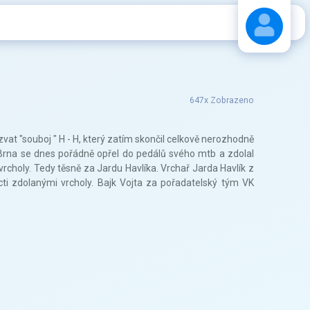
Stáhnout návod
647x Zobrazeno
zvat "souboj " H - H, který zatím skončil celkově nerozhodně
 Brna se dnes pořádně opřel do pedálů svého mtb a zdolal
rcholy. Tedy těsně za Jardu Havlíka. Vrchař Jarda Havlík z
cti zdolanými vrcholy. Bajk Vojta za pořadatelský tým VK