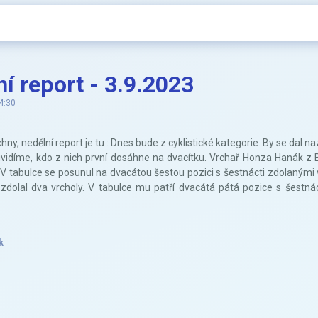
í report - 3.9.2023
4:30
ny, nedělní report je tu : Dnes bude z cyklistické kategorie. By se dal na
k uvidíme, kdo z nich první dosáhne na dvacítku. Vrchař Honza Hanák z
 V tabulce se posunul na dvacátou šestou pozici s šestnácti zdolanými v
 zdolal dva vrcholy. V tabulce mu patří dvacátá pátá pozice s šestná
k