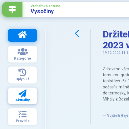
Vrchařská koruna
Vysočiny
Držite
2023 v
19.12.2022 11:1
Kategorie
Zdravíme všech
tomu mu gratul
Uplynulé
teplotách -6/-
počasí s méně
do termosky, k
Mihály z Boza
Aktuality
Vojtěch Háje
Pravidla