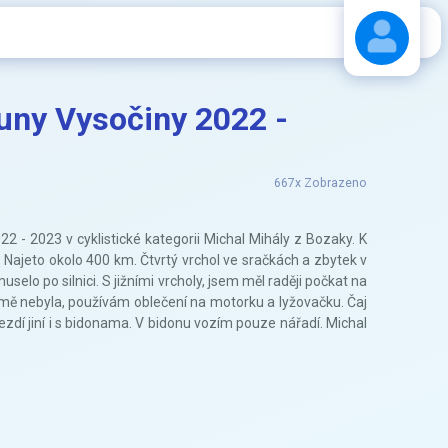
runy Vysočiny 2022 -
Stáhnout návod
667x Zobrazeno
 - 2023 v cyklistické kategorii Michal Mihály z Bozaky. K
 Najeto okolo 400 km. Čtvrtý vrchol ve sračkách a zbytek v
selo po silnici. S jižními vrcholy, jsem měl raději počkat na
mě nebyla, používám oblečení na motorku a lyžovačku. Čaj
jezdí jiní i s bidonama. V bidonu vozím pouze nářadí. Michal