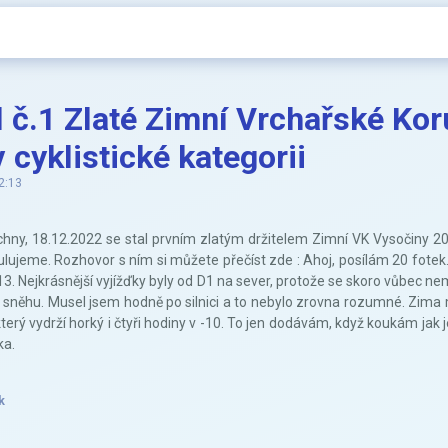
l č.1 Zlaté Zimní Vrchařské Ko
 cyklistické kategorii
2:13
ny, 18.12.2022 se stal prvním zlatým držitelem Zimní VK Vysočiny 2022
ujeme. Rozhovor s ním si můžete přečíst zde : Ahoj, posílám 20 fotek.
13. Nejkrásnější vyjížďky byly od D1 na sever, protože se skoro vůbec nemu
 sněhu. Musel jsem hodně po silnici a to nebylo zrovna rozumné. Zima 
terý vydrží horký i čtyři hodiny v -10. To jen dodávám, když koukám jak 
ka.
k