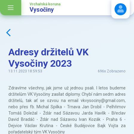
Vrchařská koruna
Vysočiny
Stáhnout návod
Adresy držitelů VK
Vysočiny 2023
13.11.2023 18:59:53
696x Zobrazeno
Zdravíme všechny, jak jsme už jednou psali. I letos budeme
držitelům VK Vysočiny zasílat diplomy. Chybí nám sedm adres
držitelů, tak ať se ozvou na email vkvysociny@gmail.com,
nebo přes fb. Michal Spilka - Trnava Jan Drobil - Pelhřimov
Tomáš Doležal - Ždár nad Sázavou Jarda Havlík - Břeclav
David Bradáč - Ždár nad Sázavou Ivan Kozák - Praha 6 -
Dejvice Václav Krutina - České Budějovice Bajk Vojta za
pořadatelský tým VK Vysočiny