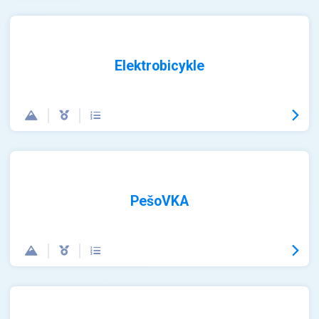
Elektrobicykle
PešoVKA