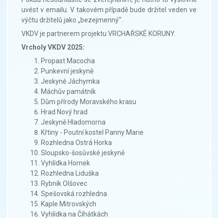
uvést v emailu. V takovém případě bude držitel veden ve
výčtu držitelů jako „bezejmenný“.
VKDV je partnerem projektu VRCHAŘSKÉ KORUNY.
Vrcholy VKDV 2025:
Propast Macocha
Punkevní jeskyně
Jeskyně Jáchymka
Máchův památník
Dům přírody Moravského krasu
Hrad Nový hrad
Jeskyně Hladomorna
Křtiny - Poutní kostel Panny Marie
Rozhledna Ostrá Horka
Sloupsko-šosůvské jeskyně
Vyhlídka Hornek
Rozhledna Liduška
Rybník Olšovec
Spešovská rozhledna
Kaple Mitrovských
Vyhlídka na Číhátkách