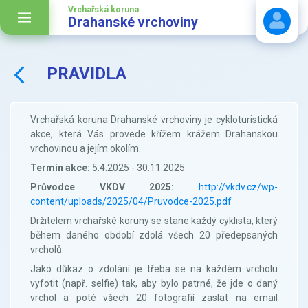
Vrchařská koruna
Drahanské vrchoviny
PRAVIDLA
Stáhnout návod
Vrchařská koruna Drahanské vrchoviny je cykloturistická
akce, která Vás provede křížem krážem Drahanskou
vrchovinou a jejím okolím.
Termín akce:
5.4.2025 - 30.11.2025
Průvodce VKDV 2025:
http://vkdv.cz/wp-
content/uploads/2025/04/Pruvodce-2025.pdf
Držitelem vrchařské koruny se stane každý cyklista, který
během daného období zdolá všech 20 předepsaných
vrcholů.
Jako důkaz o zdolání je třeba se na každém vrcholu
vyfotit (např. selfie) tak, aby bylo patrné, že jde o daný
vrchol a poté všech 20 fotografií zaslat na email