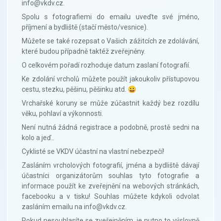
info@vkdv.cz.
Spolu s fotografiemi do emailu uveďte své jméno,
příjmení a bydliště (stačí město/vesnice).
Můžete se také rozepsat o Vašich zážitcích ze zdolávání,
které budou případně taktéž zveřejněny.
O celkovém pořadí rozhoduje datum zaslaní fotografií.
Ke zdolání vrcholů můžete použít jakoukoliv přístupovou
cestu, stezku, pěšinu, pěšinku atd. 😀
Vrchařské koruny se může zúčastnit každý bez rozdílu
věku, pohlaví a výkonnosti.
Není nutná žádná registrace a podobně, prostě sedni na
kolo a jeď..
Cyklisté se VKDV účastní na vlastní nebezpečí!
Zasláním vrcholových fotografií, jména a bydliště dávají
účastníci organizátorům souhlas tyto fotografie a
informace použít ke zveřejnění na webových stránkách,
facebooku a v tisku! Souhlas můžete kdykoli odvolat
zasláním emailu na info@vkdv.cz.
Pokud nesouhlasíte se zveřejněním, je nutno to výslovně