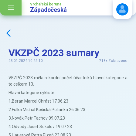
Vrchařská koruna
Západočeská
Stáhnout návod
VKZPČ 2023 sumary
23.01.2024 10:25:10
718x Zobrazeno
VKZPČ 2023 měla rekordní počet účastníků hlavní kategorie a
to celkem 13.
Hlavní kategorie cyklisté:
1.Beran Marcel Chrást 17.06.23
2.Fulka Michal Košická Polianka 26.06.23
3.Novák Petr Tachov 09.07.23
4.Odvody Josef Sokolov 19.07.23
5.Hauerová Petra Plzeň 23.08.23