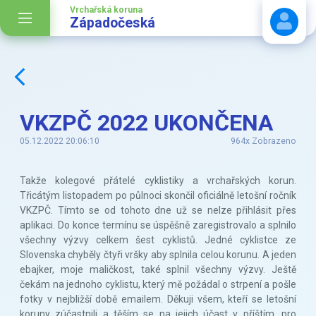
Vrchařská koruna
Západočeská
Stáhnout návod
VKZPČ 2022 UKONČENA
05.12.2022 20:06:10
964x Zobrazeno
Takže kolegové přátelé cyklistiky a vrchařských korun.
Třicátým listopadem po půlnoci skončil oficiálně letošní ročník
VKZPČ. Tímto se od tohoto dne už se nelze přihlásit přes
aplikaci. Do konce termínu se úspěšně zaregistrovalo a splnilo
všechny výzvy celkem šest cyklistů. Jedné cyklistce ze
Slovenska chyběly čtyři vršky aby splnila celou korunu. A jeden
ebajker, moje maličkost, také splnil všechny výzvy. Ještě
čekám na jednoho cyklistu, který mě požádal o strpení a pošle
fotky v nejbližší době emailem. Děkuji všem, kteří se letošní
koruny zúčastnili a těším se na jejich účast v příštím, pro