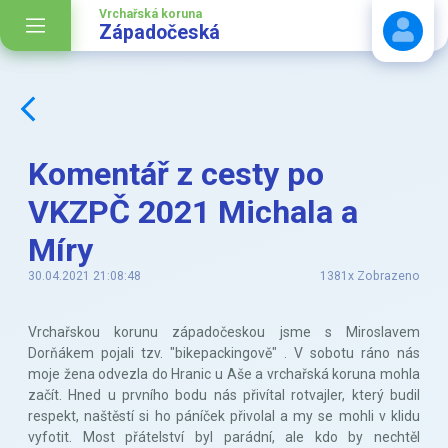
Vrchařská koruna
Západočeská
Stáhnout návod
Komentář z cesty po
VKZPČ 2021 Michala a
Míry
30.04.2021 21:08:48
1381x Zobrazeno
Vrchařskou korunu západočeskou jsme s Miroslavem
Dorňákem pojali tzv. "bikepackingově" . V sobotu ráno nás
moje žena odvezla do Hranic u Aše a vrchařská koruna mohla
začít. Hned u prvního bodu nás přivítal rotvajler, který budil
respekt, naštěstí si ho páníček přivolal a my se mohli v klidu
vyfotit. Most přátelství byl parádní, ale kdo by nechtěl