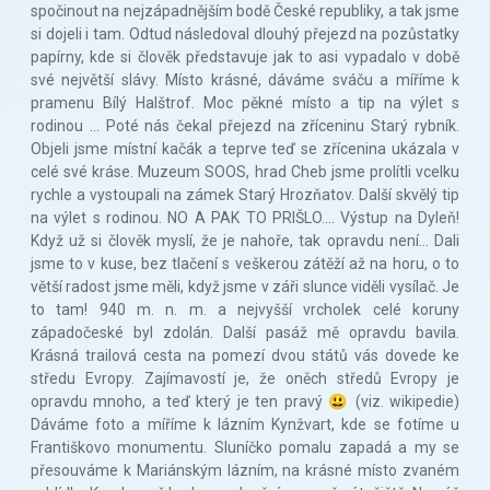
spočinout na nejzápadnějším bodě České republiky, a tak jsme
si dojeli i tam. Odtud následoval dlouhý přejezd na pozůstatky
papírny, kde si člověk představuje jak to asi vypadalo v době
své největší slávy. Místo krásné, dáváme sváču a míříme k
pramenu Bílý Halštrof. Moc pěkné místo a tip na výlet s
rodinou ... Poté nás čekal přejezd na zříceninu Starý rybník.
Objeli jsme místní kačák a teprve teď se zřícenina ukázala v
celé své kráse. Muzeum SOOS, hrad Cheb jsme prolítli vcelku
rychle a vystoupali na zámek Starý Hrozňatov. Další skvělý tip
na výlet s rodinou. NO A PAK TO PRIŠLO.... Výstup na Dyleň!
Když už si člověk myslí, že je nahoře, tak opravdu není... Dali
jsme to v kuse, bez tlačení s veškerou zátěží až na horu, o to
větší radost jsme měli, když jsme v záři slunce viděli vysílač. Je
to tam! 940 m. n. m. a nejvyšší vrcholek celé koruny
západočeské byl zdolán. Další pasáž mě opravdu bavila.
Krásná trailová cesta na pomezí dvou států vás dovede ke
středu Evropy. Zajímavostí je, že oněch středů Evropy je
opravdu mnoho, a teď který je ten pravý 😃 (viz. wikipedie)
Dáváme foto a míříme k lázním Kynžvart, kde se fotíme u
Františkovo monumentu. Sluníčko pomalu zapadá a my se
přesouváme k Mariánským lázním, na krásné místo zvaném