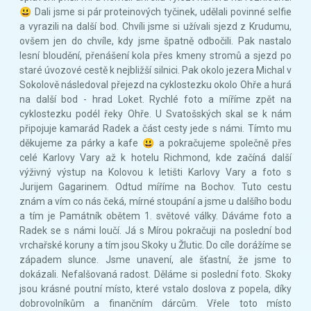
😃 Dali jsme si pár proteinových tyčinek, udělali povinné selfie
a vyrazili na další bod. Chvíli jsme si užívali sjezd z Krudumu,
ovšem jen do chvíle, kdy jsme špatně odbočili. Pak nastalo
lesní bloudění, přenášení kola přes kmeny stromů a sjezd po
staré úvozové cestě k nejbližší silnici. Pak okolo jezera Michal v
Sokolově následoval přejezd na cyklostezku okolo Ohře a hurá
na další bod - hrad Loket. Rychlé foto a míříme zpět na
cyklostezku podél řeky Ohře. U Svatošských skal se k nám
připojuje kamarád Radek a část cesty jede s námi. Tímto mu
děkujeme za párky a kafe 😃 a pokračujeme společně přes
celé Karlovy Vary až k hotelu Richmond, kde začíná další
výživný výstup na Kolovou k letišti Karlovy Vary a foto s
Jurijem Gagarinem. Odtud míříme na Bochov. Tuto cestu
znám a vím co nás čeká, mírné stoupání a jsme u dalšího bodu
a tím je Památník obětem 1. světové války. Dáváme foto a
Radek se s námi loučí. Já s Mírou pokračuji na poslední bod
vrchařské koruny a tím jsou Skoky u Žlutic. Do cíle dorážíme se
západem slunce. Jsme unavení, ale šťastní, že jsme to
dokázali. Nefalšovaná radost. Děláme si poslední foto. Skoky
jsou krásné poutní místo, které vstalo doslova z popela, díky
dobrovolníkům a finančním dárcům. Vřele toto místo