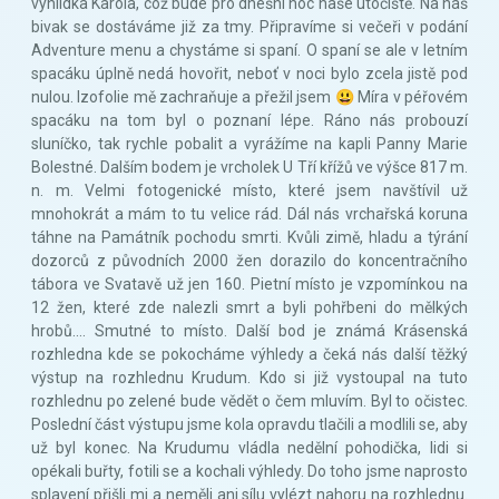
vyhlídka Karola, což bude pro dnešní noc naše útočiště. Na náš
bivak se dostáváme již za tmy. Připravíme si večeři v podání
Adventure menu a chystáme si spaní. O spaní se ale v letním
spacáku úplně nedá hovořit, neboť v noci bylo zcela jistě pod
nulou. Izofolie mě zachraňuje a přežil jsem 😃 Míra v péřovém
spacáku na tom byl o poznaní lépe. Ráno nás probouzí
sluníčko, tak rychle pobalit a vyrážíme na kapli Panny Marie
Bolestné. Dalším bodem je vrcholek U Tří křížů ve výšce 817 m.
n. m. Velmi fotogenické místo, které jsem navštívil už
mnohokrát a mám to tu velice rád. Dál nás vrchařská koruna
táhne na Památník pochodu smrti. Kvůli zimě, hladu a týrání
dozorců z původních 2000 žen dorazilo do koncentračního
tábora ve Svatavě už jen 160. Pietní místo je vzpomínkou na
12 žen, které zde nalezli smrt a byli pohřbeni do mělkých
hrobů.... Smutné to místo. Další bod je známá Krásenská
rozhledna kde se pokocháme výhledy a čeká nás další těžký
výstup na rozhlednu Krudum. Kdo si již vystoupal na tuto
rozhlednu po zelené bude vědět o čem mluvím. Byl to očistec.
Poslední část výstupu jsme kola opravdu tlačili a modlili se, aby
už byl konec. Na Krudumu vládla nedělní pohodička, lidi si
opékali buřty, fotili se a kochali výhledy. Do toho jsme naprosto
splavení přišli mi a neměli ani sílu vylézt nahoru na rozhlednu.