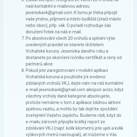
naši kontaktní e-mailovou adresu
jesenickavk@gmail.com. K tomu je třeba připojit
vaše jméno, příjmení a místo bydliště (stačí město
nebo obec), příp. věk. O pořadí rozhoduje čas
doručení fotek na náš e-mail.
Po absolvování všech 20 vrcholů a splnění výše
uvedených pravidel se stanete držitelem
Vrchařské koruny Jesenicka daného roku a
dostanete po skončení ročníku certifikát a ceny od
partnerů akce.
Pokud jste zaregistrovaní v mobilní aplikaci
Vrchařská koruna a používáte ji k evidenci
zdolaných vrcholů VKJ, dejte nám na náš kontaktní
e-mail jesenickavk@gmail.com alespoň avízo, když
všechny vrcholy dané kategorie absolvujete,
protože nemáme o tom z aplikace žádnou aktivní
zpětnou vazbu, a mohlo by tak dojít ke zpoždění
zveřejnění Vašeho úspěchu. Budeme rádi, když do
e-mailu zároveň připojíte krátký report ze
zdolávání VKJ (např. kolik kilometrů jste ujeli a kolik
výškových metrů nastoupali), ať můžeme o Vás