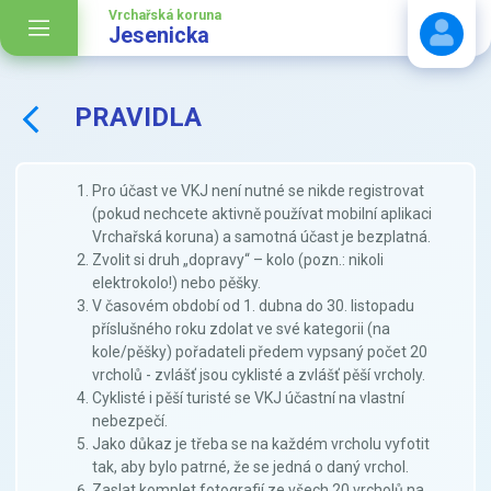
Vrchařská koruna
Jesenicka
PRAVIDLA
Stáhnout návod
Pro účast ve VKJ není nutné se nikde registrovat
(pokud nechcete aktivně používat mobilní aplikaci
Vrchařská koruna) a samotná účast je bezplatná.
Zvolit si druh „dopravy“ – kolo (pozn.: nikoli
elektrokolo!) nebo pěšky.
V časovém období od 1. dubna do 30. listopadu
příslušného roku zdolat ve své kategorii (na
kole/pěšky) pořadateli předem vypsaný počet 20
vrcholů - zvlášť jsou cyklisté a zvlášť pěší vrcholy.
Cyklisté i pěší turisté se VKJ účastní na vlastní
nebezpečí.
Jako důkaz je třeba se na každém vrcholu vyfotit
tak, aby bylo patrné, že se jedná o daný vrchol.
Zaslat komplet fotografií ze všech 20 vrcholů na