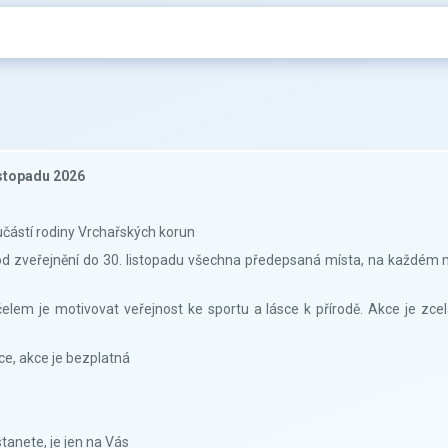
listopadu 2026
oučástí rodiny Vrchařských korun
od zveřejnění do 30. listopadu všechna předepsaná místa, na každém 
elem je motivovat veřejnost ke sportu a lásce k přírodě. Akce je zce
ce, akce je bezplatná
tanete, je jen na Vás