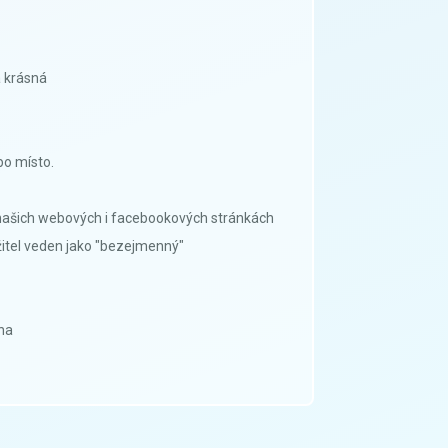
a krásná
bo místo.
na našich webových i facebookových stránkách
žitel veden jako "bezejmenný"
ena