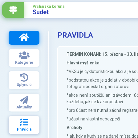
Vrchařská koruna
Sudet
PRAVIDLA
TERMÍN KONÁNÍ:
15. března - 30. 
Kategorie
Hlavní myšlenka
*VKSu je cykloturistickou akcí a je s
*podstatou akce je zdolat v období 
Uplynulé
fotografií odeslat organizátorovi
*akce není soutěží, ani závodem, úč
každého, jak se k akci postaví
Aktuality
*pro účast není nutná žádná registra
*účast na vlastní nebezpečí
Vrcholy
Pravidla
*jak, kdy a kudy se na dané místa dos