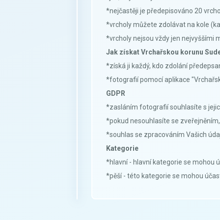
*nejčastěji je předepisováno 20 vrch
*vrcholy můžete zdolávat na kole (ka
*vrcholy nejsou vždy jen nejvyššími
Jak získat Vrchařskou korunu Sud
*získá ji každý, kdo zdolání předeps
*fotografií pomocí aplikace "Vrchařsk
GDPR
*zasláním fotografií souhlasíte s je
*pokud nesouhlasíte se zveřejněním, 
*souhlas se zpracováním Vašich údaj
Kategorie
*hlavní - hlavní kategorie se mohou ú
*pěší - této kategorie se mohou účastni