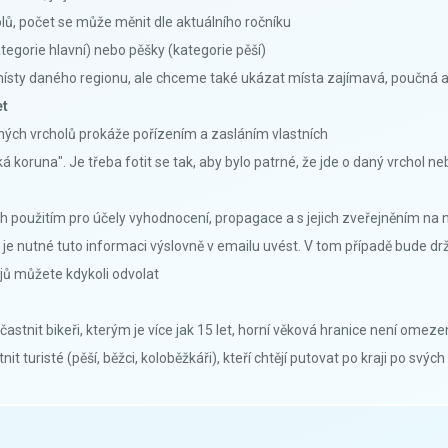
olů, počet se může měnit dle aktuálního ročníku
tegorie hlavní) nebo pěšky (kategorie pěší)
 místy daného regionu, ale chceme také ukázat místa zajímavá, poučná 
et
aných vrcholů prokáže pořízením a zasláním vlastních
á koruna". Je třeba fotit se tak, aby bylo patrné, že jde o daný vrchol ne
jich použitím pro účely vyhodnocení, propagace a s jejich zveřejněním 
je nutné tuto informaci výslovně v emailu uvést. V tom případě bude dr
ů můžete kdykoli odvolat
častnit bikeři, kterým je více jak 15 let, horní věková hranice není omez
t turisté (pěší, běžci, koloběžkáři), kteří chtějí putovat po kraji po svých