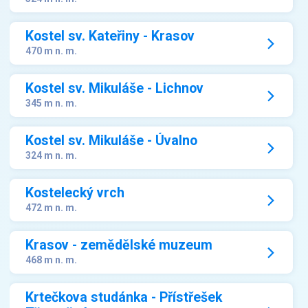
Kostel sv. Kateřiny - Krasov
470 m n. m.
Kostel sv. Mikuláše - Lichnov
345 m n. m.
Kostel sv. Mikuláše - Úvalno
324 m n. m.
Kostelecký vrch
472 m n. m.
Krasov - zemědělské muzeum
468 m n. m.
Krtečkova studánka - Přístřešek