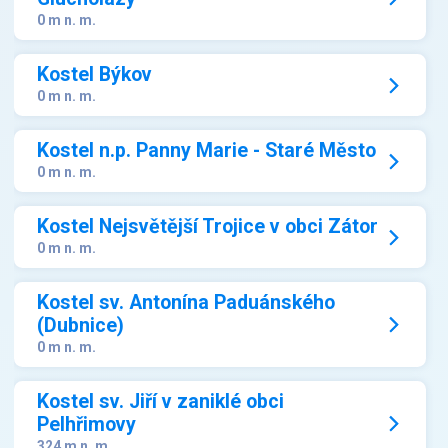
0 m n. m.
Kostel Býkov
0 m n. m.
Kostel n.p. Panny Marie - Staré Město
0 m n. m.
Kostel Nejsvětější Trojice v obci Zátor
0 m n. m.
Kostel sv. Antonína Paduánského
(Dubnice)
0 m n. m.
Kostel sv. Jiří v zaniklé obci
Pelhřimovy
324 m n. m.