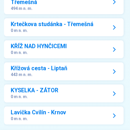
Třemešná
494 m n. m.
Krtečkova studánka - Třemešná
0 m n. m.
KŘÍŽ NAD HYNČICEMI
0 m n. m.
Křížová cesta - Liptaň
443 m n. m.
KYSELKA - ZÁTOR
0 m n. m.
Lavička Cvilín - Krnov
0 m n. m.