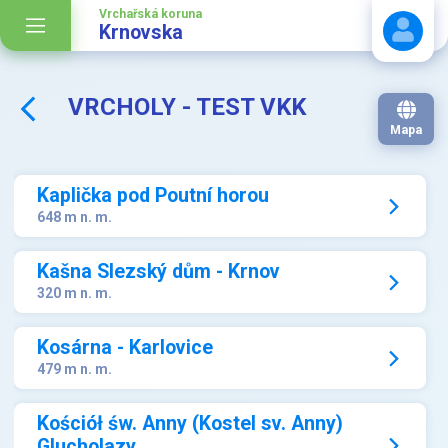
Vrchařská koruna
Krnovska
VRCHOLY - TEST VKK
Stáhnout návod
Mapa
Kaplička pod Poutní horou
648 m n. m.
Kašna Slezský dům - Krnov
320 m n. m.
Kosárna - Karlovice
479 m n. m.
Kościół św. Anny (Kostel sv. Anny)
Glucholazy