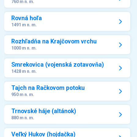
760 m n. m.
Rovná hoľa
1491 m n. m.
Rozhľadňa na Krajčovom vrchu
1000 m n. m.
Smrekovica (vojenská zotavovňa)
1428 m n. m.
Tajch na Račkovom potoku
950 m n. m.
Trnovské háje (altánok)
880 m n. m.
Veľký Hukov (hojdačka)