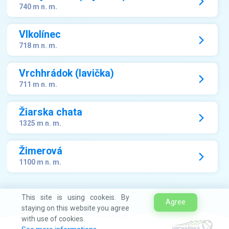
740 m n. m.
Vlkolínec
718 m n. m.
Vrchhrádok (lavička)
711 m n. m.
Žiarska chata
1325 m n. m.
Žimerová
1100 m n. m.
This site is using cookeis. By
Agree
staying on this website you agree
with use of cookies.