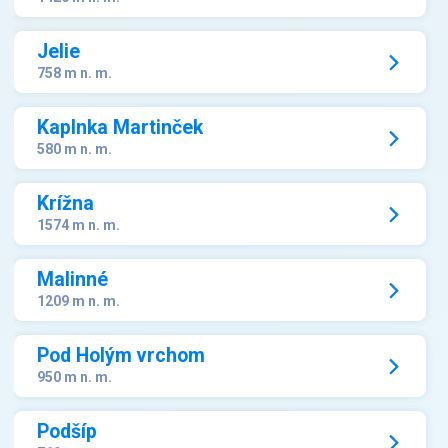
Jelie
758 m n. m.
Kaplnka Martinček
580 m n. m.
Krížna
1574 m n. m.
Malinné
1209 m n. m.
Pod Holým vrchom
950 m n. m.
Podšíp