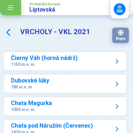
Vrchařská koruna
Liptovská
VRCHOLY - VKL 2021
Stáhnout návod
Mapa
Čierny Váh (horná nádrž)
1150 m n. m.
Dubovské lúky
780 m n. m.
Chata Magurka
1050 m n. m.
Chata pod Náružím (Červenec)
1420 m n. m.