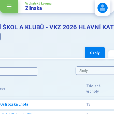
Vrchařská koruna
Zlínska
 ŠKOL A KLUBŮ - VKZ 2026 HLAVNÍ KA
Stáhnout návod
Školy
Zdolané
zev
vrcholy
 Ostrožská Lhota
13