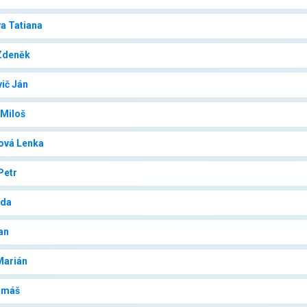
a Tatiana
Zdeněk
ič Ján
 Miloš
ová Lenka
Petr
ída
an
Marián
omáš