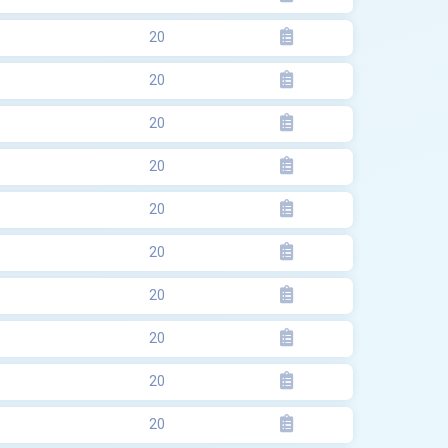
20
20
20
20
20
20
20
20
20
20