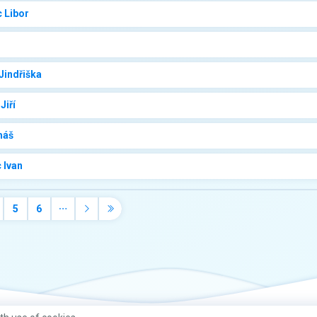
 Libor
Jindřiška
Jiří
máš
 Ivan
5
6