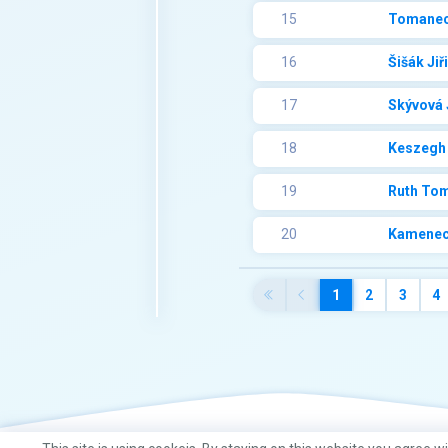
15
Tomanec
16
Šišák Jiři
17
Skývová 
18
Keszegh 
19
Ruth To
20
Kamenec
1
2
3
4