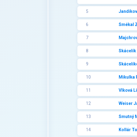
5
Jandikov
6
Smékal 
7
Majchrov
8
Skácelík
9
Skácelík
10
Mikulka 
11
Vlková L
12
Weiser J
13
Smutný 
14
Kollár T