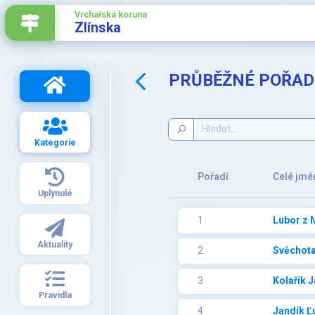
Vrchařská koruna
Zlínska
PRŮBĚŽNÉ POŘADÍ
Kategorie
Pořadí
Celé jmé
Uplynulé
1
Lubor z 
Aktuality
2
Svěchota
3
Kolařík 
Pravidla
4
Jandík Ľ