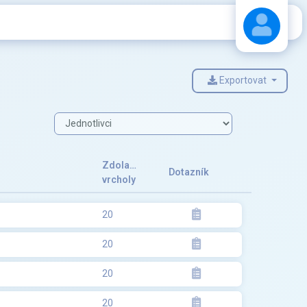
Exportovat
Stáhnout návod
Zdolané
Dotazník
vrcholy
20
20
20
20